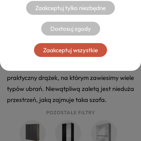
PRAKTYCZNA KLASYKA
Zaakceptuj tylko niezbędne
Szafy dwudrzwiowe
Dostosuj zgody
Szafa dwudrzwiowa to uniwersalny mebel,
który sprawdzi się w każdym pomieszczeniu –
Zaakceptuj wszystkie
bez względu na rozmiar. Meble te w
większości przypadków wyposażone są w
praktyczny drążek, na którym zawiesimy wiele
typów ubrań. Niewątpliwą zaletą jest nieduża
przestrzeń, jaką zajmuje taka szafa.
POZOSTAŁE FILTRY