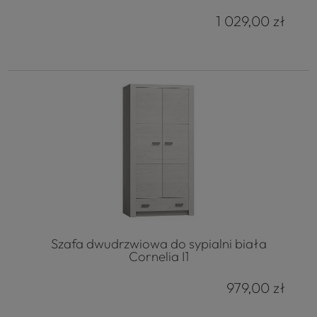
1 029,00 zł
4.8
Na podstawie
177
opinii
z całego okresu
Szafa dwudrzwiowa do sypialni biała
Cornelia I1
979,00 zł