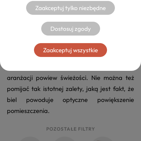
UNIWERSALNY KOLOR
Zaakceptuj tylko niezbędne
Komody białe
Dostosuj zgody
Biała komoda będzie uniwersalną bazą, w
obszarze której możesz wyczarować dowolny
Zaakceptuj wszystkie
styl – skandynawski, nowoczesny, klasyczny
lub tradycyjny. Biel wprowadza także do
aranżacji powiew świeżości. Nie można też
pomijać tak istotnej zalety, jaką jest fakt, że
biel powoduje optyczne powiększenie
pomieszczenia.
POZOSTAŁE FILTRY