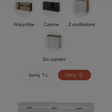
Wszystkie
Czarne
Z szufladami
Do sypialni
Sortuj
Filtruj