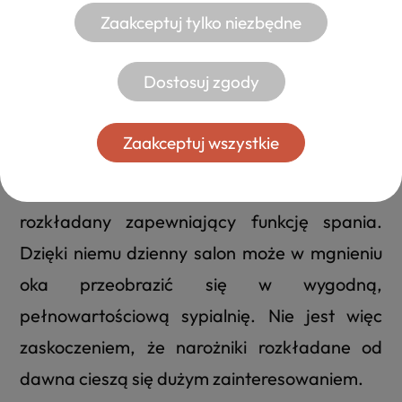
PRAKTYCZNE I KOMFORTOWE MEBLE
Zaakceptuj tylko niezbędne
Narożniki rozkładane
Dostosuj zgody
Istnieje szereg prostych rozwiązań, które
mogą znacząco podnieść funkcjonalność
Zaakceptuj wszystkie
wnętrza, w którym zostały zastosowane.
Należy do nich niewątpliwie narożnik
rozkładany zapewniający funkcję spania.
Dzięki niemu dzienny salon może w mgnieniu
oka przeobrazić się w wygodną,
pełnowartościową sypialnię. Nie jest więc
zaskoczeniem, że narożniki rozkładane od
dawna cieszą się dużym zainteresowaniem.