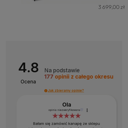
3 699,00 zł
4.8
Na podstawie
177
opinii
z całego okresu
4.8
Na podstawie
177
opinii
z całego okresu
Ocena
Jak zbieramy opinie?
Ola
opinia niezweryfikowana
Bałam się zamówić kanapę ze sklepu