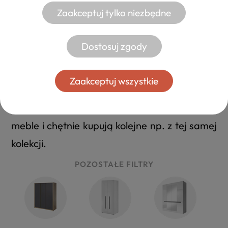
PRAKTYCZNE I DOPASOWANE
Zaakceptuj tylko niezbędne
Szafy przesuwne
Dostosuj zgody
Każda szafa przesuwna dostępna w Meble
Expert jest nienagannie wykonana, z
Zaakceptuj wszystkie
dbałością o najmniejszy szczegół. Dzięki
temu wszyscy nasi Klienci chwalą oferowane
meble i chętnie kupują kolejne np. z tej samej
kolekcji.
POZOSTAŁE FILTRY