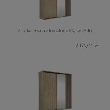
4.8
Na podstawie
177
opinii
z całego okresu
Szafka nocna z lamelami 180 cm Alta
2 179,00 zł