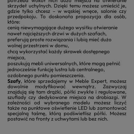
potrzeba wokół nich dużo miejsca na otwieranie
skrzydeł uchylnych. Dzięki temu możesz umieścić je,
gdzie tylko chcesz – w wąskiej wnęce, salonie czy
przedpokoju. To doskonała propozycja dla osób,
które:
cenią niewymagające dużego wysiłku otwieranie
nawet najcięższych drzwi w dużych szafach,
preferują proste rozwiązania i lubią mieć dużo
wolnej przestrzeni w domu,
chcą wykorzystać każdy skrawek dostępnego
miejsca,
poszukują mebli uniwersalnych, które mogą pełnić
jednocześnie funkcję lustra lub centralnego,
ozdobnego punktu pomieszczenia.
Szafy
, które sprzedajemy w Meble Expert, możesz
dowolnie modyfikować wewnątrz. Zazwyczaj
znajdują się tam drążki, półki zwykłe i regulowane,
szuflady czy dedykowane miejsca na drobiazgi. W
zależności od wybranego modelu możesz liczyć
także na punktowe oświetlenie LED lub zamontować
specjalną taśmę, którą podświetlisz półki. Możesz
postawić na fronty z uchwytami lub bez nich.