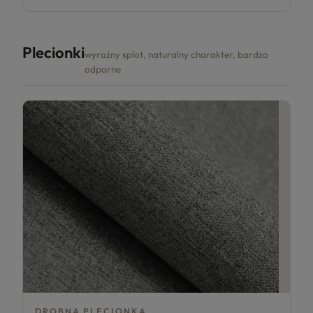
Plecionki
wyraźny splot, naturalny charakter, bardzo
odporne
DROBNA PLECIONKA