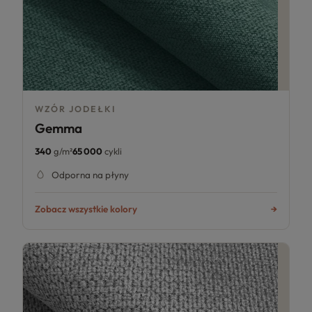
WZÓR JODEŁKI
Gemma
340
g/m²
65 000
cykli
Odporna na płyny
Zobacz wszystkie kolory