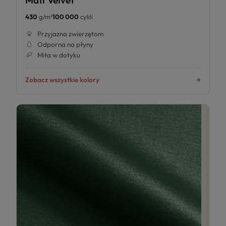
430
g/m²
100 000
cykli
Przyjazna zwierzętom
Odporna na płyny
Miła w dotyku
Zobacz wszystkie kolory