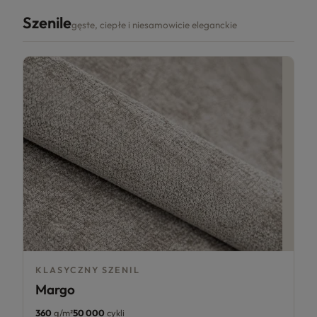
Szenile
gęste, ciepłe i niesamowicie eleganckie
KLASYCZNY SZENIL
Margo
360
g/m²
50 000
cykli