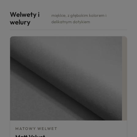
Welwety i
miękkie, z głębokim kolorem i
welury
delikatnym dotykiem
MATOWY WELWET
Matt Velvet