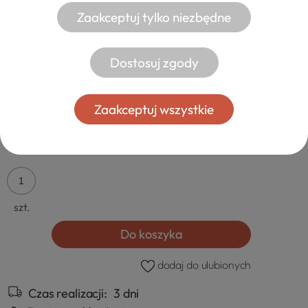
Zaakceptuj tylko niezbędne
BEZPŁATNE PRÓBKI TKANIN
Dostosuj zgody
0,00 zł
od 15,00 zł
- Inpost Paczkomaty
Zaakceptuj wszystkie
* Wybierz próbki tkanin (maksymalnie 10 szt.)
szt.
Do koszyka
dodaj do ulubionych
Czas realizacji:
3 dni