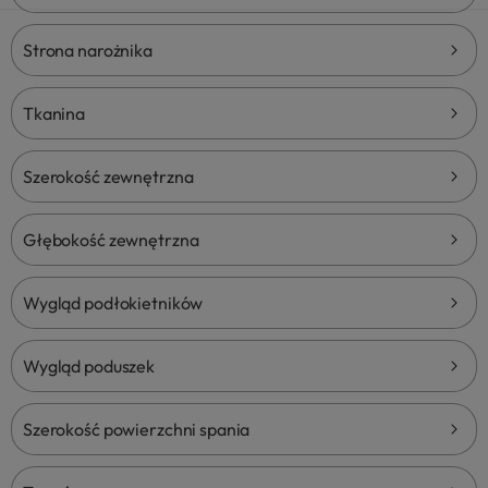
Strona narożnika
Tkanina
Kod
tkaniny:
Szerokość zewnętrzna
Głębokość zewnętrzna
Wygląd podłokietników
Wygląd poduszek
Szerokość powierzchni spania