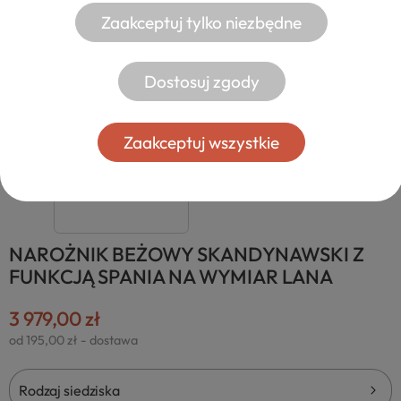
Zaakceptuj tylko niezbędne
Dostosuj zgody
Zaakceptuj wszystkie
NAROŻNIK BEŻOWY SKANDYNAWSKI Z
FUNKCJĄ SPANIA NA WYMIAR LANA
3 979,00 zł
od 195,00 zł
- dostawa
Rodzaj siedziska