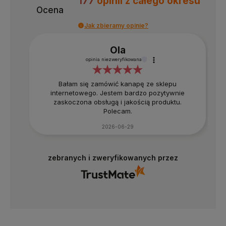
177
opinii
z całego okresu
Ocena
Jak zbieramy opinie?
Ola
opinia niezweryfikowana
Bałam się zamówić kanapę ze sklepu
internetowego. Jestem bardzo pozytywnie
zaskoczona obsługą i jakością produktu.
Polecam.
2026-06-29
zebranych i zweryfikowanych przez