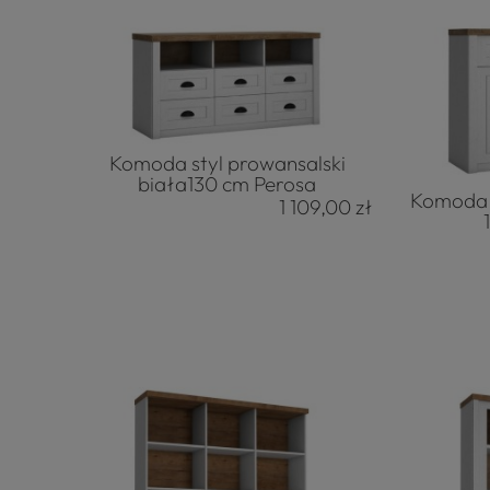
Komoda styl prowansalski
biała130 cm Perosa
Komoda s
1 109,00 zł