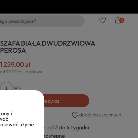
0
SZAFA BIAŁA DWUDRZWIOWA
PEROSA
1 259,00 zł
od 99,00 zł
- dostawa
szt.
Do koszyka
rony i
dodaj do ulubionych
ować
stosować użycie
Czas realizacji:
od 2 do 4 tygodni
Dostępność:
dostępne