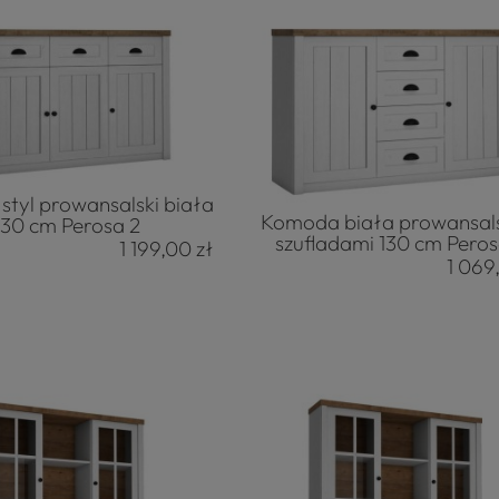
tyl prowansalski biała
Komoda biała prowansals
130 cm Perosa 2
szufladami 130 cm Peros
1 199,00 zł
1 069