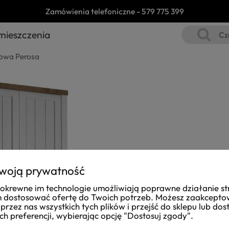
Zamówienia telefoniczne -
579 775 399
mieszczenia
iowa Perosa
woją prywatność
i pokrewne im technologie umożliwiają poprawne działanie st
dostosować ofertę do Twoich potrzeb. Możesz zaakcept
przez nas wszystkich tych plików i przejść do sklepu lub do
ch preferencji, wybierając opcję "Dostosuj zgody".