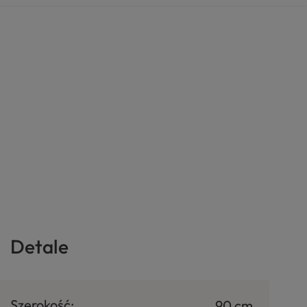
Detale
Szerokość:
90 cm