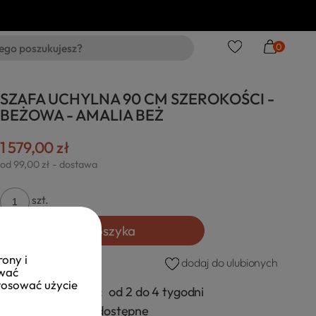
0
SZAFA UCHYLNA 90 CM SZEROKOŚCI -
BEŻOWA - AMALIA BEŻ
1 579,00 zł
od 99,00 zł
- dostawa
szt.
Do koszyka
rony i
dodaj do ulubionych
ować
stosować użycie
Czas realizacji:
od 2 do 4 tygodni
Dostępność:
dostępne