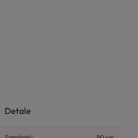
Detale
Szerokość:
90 cm