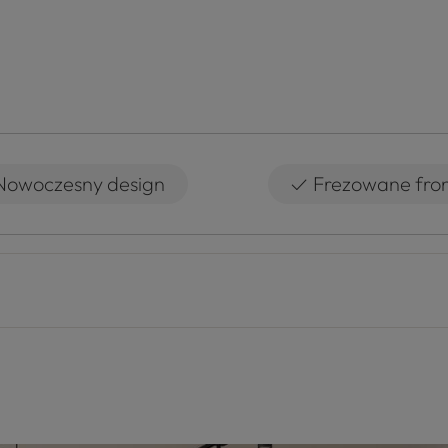
✓
Nowoczesny design
Frezowane fro