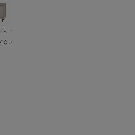
ści -
,00 zł