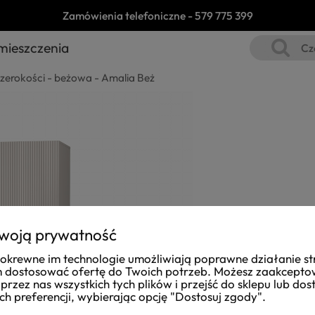
Zamówienia telefoniczne -
579 775 399
mieszczenia
zerokości - beżowa - Amalia Beż
woją prywatność
i pokrewne im technologie umożliwiają poprawne działanie st
dostosować ofertę do Twoich potrzeb. Możesz zaakcept
przez nas wszystkich tych plików i przejść do sklepu lub do
ch preferencji, wybierając opcję "Dostosuj zgody".