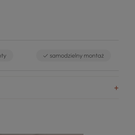
✓
nty
samodzielny montaż