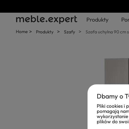
Produkty
Po
>
>
>
Home
Produkty
Szafy
Szafa uchylna 90 cm s
Dbamy o T
Pliki cookies 
pomagają nam 
wykorzystanie 
plików do swoi