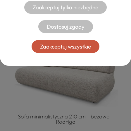
Sofa mała z funkcją spania wysuwana -
Zaakceptuj tylko niezbędne
Bona
3 499,00 zł
Dostosuj zgody
Zaakceptuj wszystkie
Sofa minimalistyczna 210 cm - beżowa -
Rodrigo