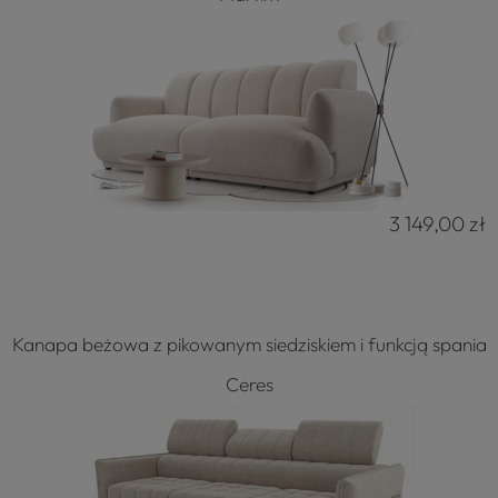
3 149,00 zł
4.8
Na podstawie
177
opinii
z całego okresu
Kanapa beżowa z pikowanym siedziskiem i funkcją spania
Ceres