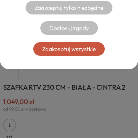
Zaakceptuj tylko niezbędne
Dostosuj zgody
Zaakceptuj wszystkie
SZAFKA RTV 230 CM - BIAŁA - CINTRA 2
1 049,00 zł
od 99,00 zł
- dostawa
szt.