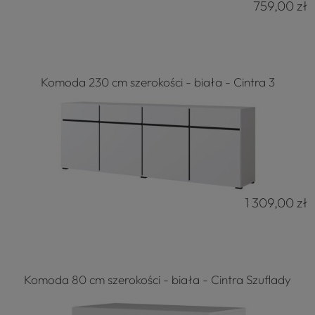
759,00 zł
Komoda 230 cm szerokości - biała - Cintra 3
1 309,00 zł
Komoda 80 cm szerokości - biała - Cintra Szuflady
4.8
Na podstawie
177
opinii
z całego okresu