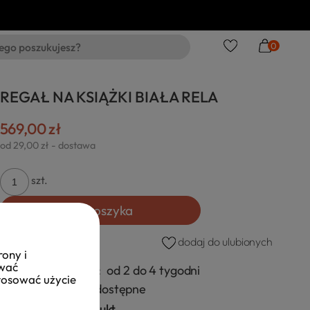
0
REGAŁ NA KSIĄŻKI BIAŁA RELA
569,00 zł
od 29,00 zł
- dostawa
szt.
Do koszyka
dodaj do ulubionych
rony i
ować
Czas realizacji:
od 2 do 4 tygodni
stosować użycie
Dostępność:
dostępne
Zapytaj o produkt