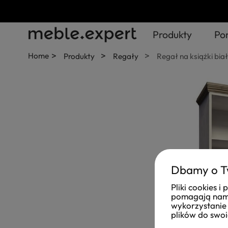
Produkty
Po
>
>
>
Home
Produkty
Regały
Regał na książki bia
Dbamy o T
Pliki cookies 
pomagają nam 
wykorzystanie 
plików do swoi