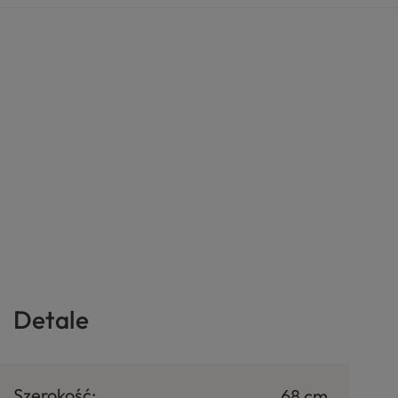
Detale
Szerokość:
68 cm