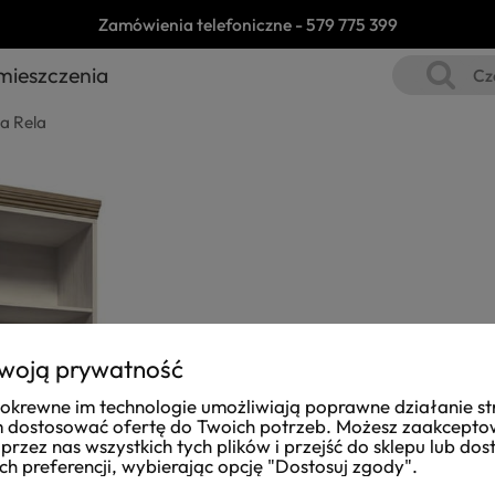
Zamówienia telefoniczne -
579 775 399
mieszczenia
ła Rela
woją prywatność
i pokrewne im technologie umożliwiają poprawne działanie st
dostosować ofertę do Twoich potrzeb. Możesz zaakcept
przez nas wszystkich tych plików i przejść do sklepu lub do
ch preferencji, wybierając opcję "Dostosuj zgody".