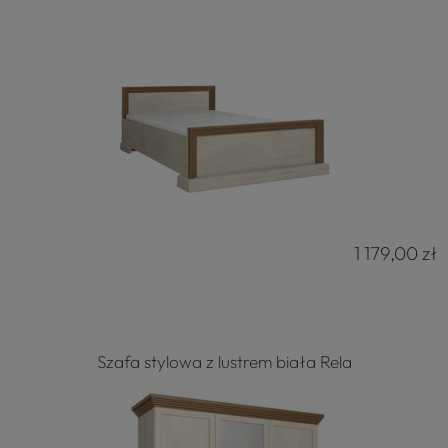
4.8
Na podstawie
177
opinii
z całego okresu
1 179,00 zł
Szafa stylowa z lustrem biała Rela