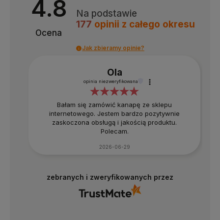
4.8
Na podstawie
177
opinii
z całego okresu
Ocena
Jak zbieramy opinie?
Ola
opinia niezweryfikowana
Bałam się zamówić kanapę ze sklepu
internetowego. Jestem bardzo pozytywnie
zaskoczona obsługą i jakością produktu.
Polecam.
2026-06-29
4.8
Na podstawie
177
opinii
z całego okresu
zebranych i zweryfikowanych przez