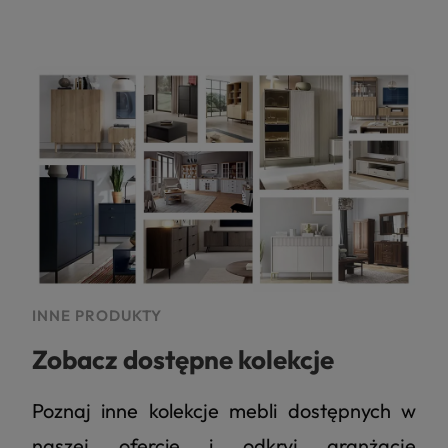
4.8
Na podstawie
177
opinii
z całego okresu
INNE PRODUKTY
Zobacz dostępne kolekcje
Poznaj inne kolekcje mebli dostępnych w
naszej ofercie i odkryj aranżacje