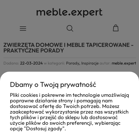
ZWIERZĘTA DOMOWE I MEBLE TAPICEROWANE -
PRAKTYCZNE PORADY
Dodano:
22-03-2024
w kategorii:
Porady
,
Inspiracje
autor:
meble.expert
Dbamy o Twoją prywatność
Pliki cookies i pokrewne im technologie umożliwiają
poprawne działanie strony i pomagają nam
dostosować ofertę do Twoich potrzeb. Możesz
zaakceptować wykorzystanie przez nas wszystkich
tych plików i przejść do sklepu lub dostosować
użycie plików do swoich preferencji, wybierając
opcję "Dostosuj zgody".