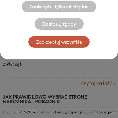
Zaakceptuj tylko niezbędne
Dostosuj zgody
Meble tapicerowane to nie tylko element
dekoracyjny, ale również praktyczny dodatek do
każdego wnętrza, zapewniający komfort i
Zaakceptuj wszystkie
funkcjonalność. Wybór odpowiedniej tkaniny
obiciowej może być kluczowy dla właścicieli
zwierząt
czytaj całość »
JAK PRAWIDŁOWO WYBRAĆ STRONĘ
NAROŻNIKA - PORADNIK
Dodano:
11-03-2024
w kategorii:
Porady
,
Inspiracje
autor:
meble.expert