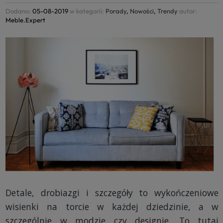
4.8
Na podstawie
177
opinii
z całego okresu
Dodano:
05-08-2019
w kategorii:
Porady
,
Nowości
,
Trendy
autor:
Meble.Expert
Detale, drobiazgi i szczegóły to wykończeniowe
wisienki na torcie w każdej dziedzinie, a w
szczególnie w modzie czy designie. To tutaj