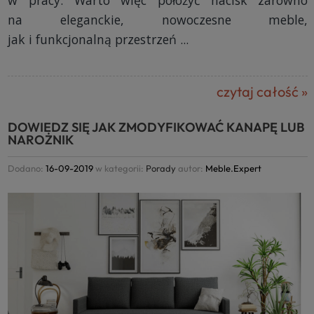
w pracy. Warto więc położyć nacisk zarówno
na eleganckie, nowoczesne meble,
jak i funkcjonalną przestrzeń ...
czytaj całość »
DOWIEDZ SIĘ JAK ZMODYFIKOWAĆ KANAPĘ LUB
NAROŻNIK
Dodano:
16-09-2019
w kategorii:
Porady
autor:
Meble.Expert