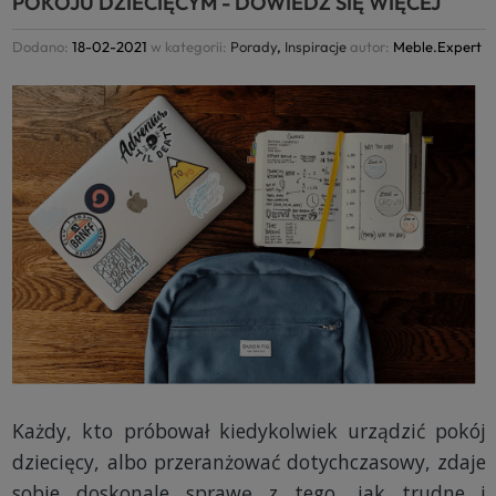
POKOJU DZIECIĘCYM - DOWIEDZ SIĘ WIĘCEJ
Dodano:
18-02-2021
w kategorii:
Porady
,
Inspiracje
autor:
Meble.Expert
Każdy, kto próbował kiedykolwiek urządzić pokój
dziecięcy, albo przeranżować dotychczasowy, zdaje
sobie doskonale sprawę z tego, jak trudne i