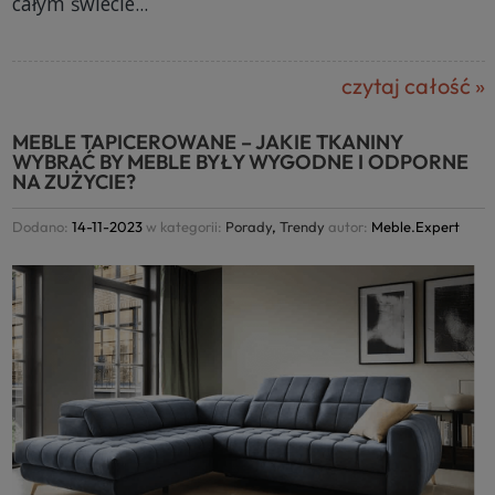
całym świecie...
czytaj całość »
MEBLE TAPICEROWANE – JAKIE TKANINY
WYBRAĆ BY MEBLE BYŁY WYGODNE I ODPORNE
NA ZUŻYCIE?
Dodano:
14-11-2023
w kategorii:
Porady
,
Trendy
autor:
Meble.Expert