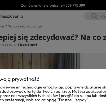
Zamówienia telefoniczne -
579 775 399
mieszczenia
ować? Na co zwrócić uwagę
epiej się zdecydować? Na co
piracje
autor:
Meble.Expert
woją prywatność
i pokrewne im technologie umożliwiają poprawne działanie st
dostosować ofertę do Twoich potrzeb. Możesz zaakcept
przez nas wszystkich tych plików i przejść do sklepu lub do
ch preferencji, wybierając opcję "Dostosuj zgody".