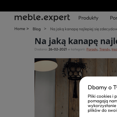
Produkty
Po
>
>
Home
Blog
Na jaką kanapę najlepiej się zdecyd
Na jaką kanapę najl
Dodano:
26-02-2021
w kategorii:
Porady
,
Trendy
,
Ins
Dbamy o T
Pliki cookies 
pomagają nam 
wykorzystanie 
plików do swoi