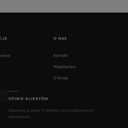
CJE
O NAS
iciowe
Kontakt
Współpraca
O firmie
OPINIE KLIENTÓW
Zbieramy je przez TrustMate, po zrealizowanym
zamówieniu.