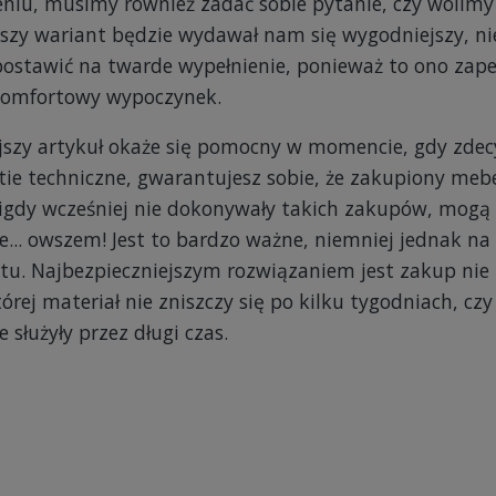
ieniu, musimy również zadać sobie pytanie, czy wolimy
zy wariant będzie wydawał nam się wygodniejszy, nie
t postawić na twarde wypełnienie, ponieważ to ono zap
 komfortowy wypoczynek.
ejszy artykuł okaże się pomocny w momencie, gdy zde
e techniczne, gwarantujesz sobie, że zakupiony mebel 
igdy wcześniej nie dokonywały takich zakupów, mogą bł
je... owszem! Jest to bardzo ważne, niemniej jednak na
. Najbezpieczniejszym rozwiązaniem jest zakup nie ty
órej materiał nie zniszczy się po kilku tygodniach, c
służyły przez długi czas.