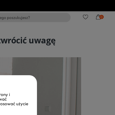
0
 zwrócić uwagę
rony i
ować
stosować użycie