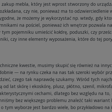
zakup mebla, który jest wprost stworzony do urządza
rozkładana, czy nie, ponieważ ma to odzwierciedlenie
wygodne, że możemy je wykorzystać np. wtedy, gdy kto
emnikami na pościel, ponieważ ich wnętrze pozwala na
 w tym pojemniku umieścić kołdrę, poduszki, czy prześci
niki, czy inne elementy wyposażenia, które do tej pory.
chniczne kwestie, musimy skupić się również na innyc
obnie — na rynku czeka na nas tak szeroki wybór prze
iedzieć, czego tak naprawdę szukamy. Wśród tych najc
d lat skórę i ekoskórę, plusz, płótno, szenil, mikrofa
rakterystycznymi cechami, dlatego bez względu na to,
niśmy bez większego problemu znaleźć taki wariant k
 o tym wyborze jest bardzo wiele, bo przykładowo na 