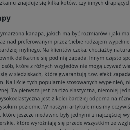
zkaniu znajduje się kilka kotów, czy innych drapiącyc
apy
ymarzona kanapa, jakich ma być rozmiarów i jaki mater
raz nad preferowanym przez Ciebie rodzajem wypełnien
 bardziej mylnego. Na klientów czeka, chociażby natura
tkownik delikatnie się pod nią zapada. Innym często 
ch osób, które z różnych względów nie mogą używać w
z się w siedziskach, które gwarantują tzw. efekt zapad
m. Na liście tych popularnie stosowanych wypełnień, 
znej. Ta pierwsza jest bardzo elastyczna, niemniej jed
ysokoelastyczna jest z kolei bardziej odporna na różn
sokim poziomie. W naszym artykule musimy oczywiśc
 które jeszcze niedawno były jednymi z najczęściej w
cerskie, które wyróżniają się przede wszystkim ze wzg