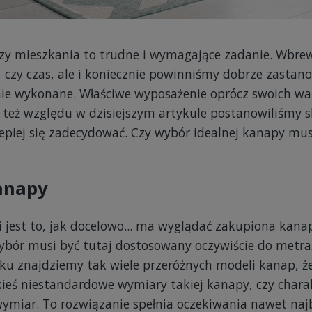
 czy mieszkania to trudne i wymagające zadanie. Wbr
 czy czas, ale i koniecznie powinniśmy dobrze zastan
dnie wykonane. Właściwe wyposażenie oprócz swoich w
o też względu w dzisiejszym artykule postanowiliśmy s
lepiej się zadecydować. Czy wybór idealnej kanapy mu
kanapy
i jest to, jak docelowo... ma wyglądać zakupiona kana
bór musi być tutaj dostosowany oczywiście do metra
nku znajdziemy tak wiele przeróżnych modeli kanap, że
jakieś niestandardowe wymiary takiej kanapy, czy cha
ymiar. To rozwiązanie spełnia oczekiwania nawet naj