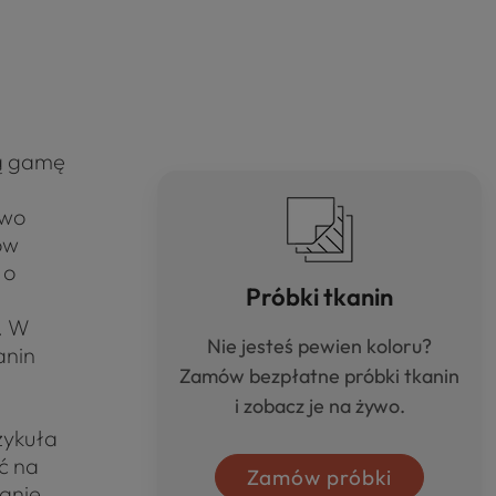
ką gamę
two
ów
 o
Próbki tkanin
ą. W
Nie jesteś pewien koloru?
anin
Zamów bezpłatne próbki tkanin
i zobacz je na żywo.
rzykuła
ć na
Zamów próbki
łanie