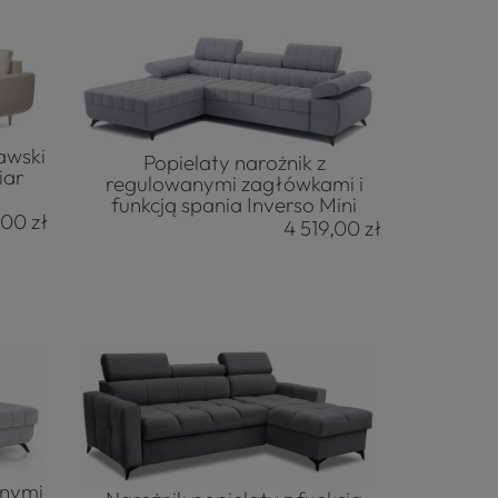
awski
Popielaty narożnik z
iar
regulowanymi zagłówkami i
funkcją spania Inverso Mini
,00 zł
4 519,00 zł
anymi