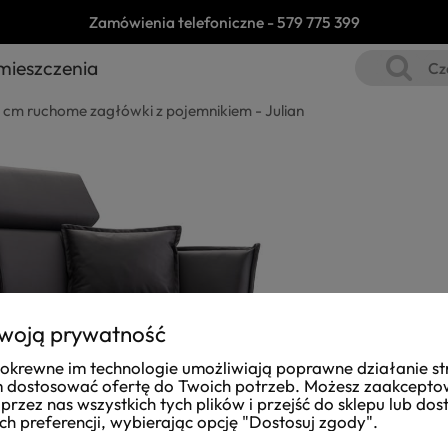
Zamówienia telefoniczne -
579 775 399
mieszczenia
0 cm ruchome zagłówki z pojemnikiem - Julian
woją prywatność
i pokrewne im technologie umożliwiają poprawne działanie st
dostosować ofertę do Twoich potrzeb. Możesz zaakcept
przez nas wszystkich tych plików i przejść do sklepu lub do
ch preferencji, wybierając opcję "Dostosuj zgody".