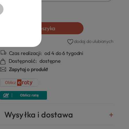
szt.
Do koszyka
dodaj do ulubionych
Czas realizacji:
od 4 do 6 tygodni
Dostępność:
dostępne
Zapytaj o produkt
Wysyłka i dostawa