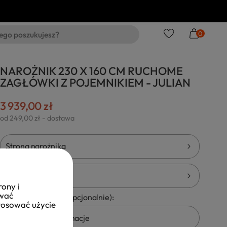
0
NAROŻNIK 230 X 160 CM RUCHOME
ZAGŁÓWKI Z POJEMNIKIEM - JULIAN
3 939,00 zł
od 249,00 zł
- dostawa
Strona narożnika
Tkanina
rony i
ować
Pozostałe uwagi (opcjonalnie):
Kod
stosować użycie
tkaniny: