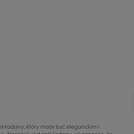
kładany, który może być eleganckim i
. Narożnik jest rozkładany, co oznacza, że