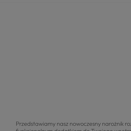
Przedstawiamy nasz nowoczesny narożnik roz
funkcjonalnym dodatkiem do Twojego wnętrza