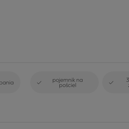
pojemnik na
✓
✓
spania
pościel