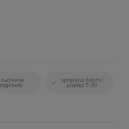
3 ruchome
sprężyna falista i
✓
zagłówki
pianka T-30