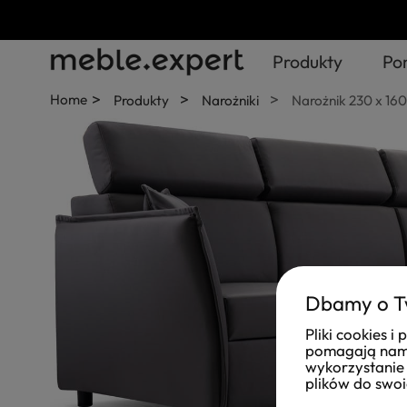
Produkty
Po
>
>
>
Home
Produkty
Narożniki
Narożnik 230 x 16
Dbamy o T
Pliki cookies 
pomagają nam 
wykorzystanie 
plików do swoi