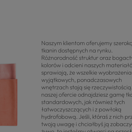
Naszym klientom oferujemy szero
tkanin dostępnych na rynku.
Różnorodność struktur oraz bogac
kolorów i odcieni naszych materiał
sprawiają, że wszelkie wyobrażenia
wyjątkowych, ponadczasowych
wnętrzach stają się rzeczywistości
naszej ofercie odnajdziesz gamę tk
standardowych, jak również tych
łatwoczyszczących i z powłoką
hydrofobową. Jeśli, któraś z nich p
twoją uwagę i chciałbyś ją zobaczy
żywo, to jesteśmy otwarci na przes