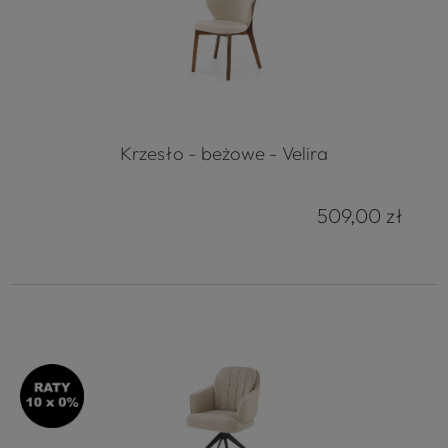
4.8
Na podstawie
177
opinii
z całego okresu
Krzesło - beżowe - Velira
509,00 zł