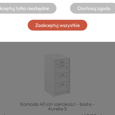
kceptuj tylko niezbędne
Dostosuj zgody
Zaakceptuj wszystkie
Komoda 40 cm szerokości - biała -
Aurelia S