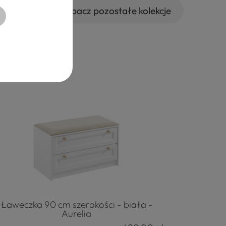
zobacz pozostałe kolekcje
Ławeczka 90 cm szerokości - biała -
Aurelia