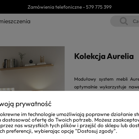
Zamówienia telefoniczne -
579 775 399
mieszczenia
Kolekcja Aurelia
Modułowy system mebli Aurel
optymalnie wykorzystuje nawe
kąta. Dzięki funkcji szybkiego
woją prywatność
sypialnię. Elastyczność sys
potrzeb, oferując różnorodne
i pokrewne im technologie umożliwiają poprawne działanie st
trwałość i estetyczny wygląd pr
dostosować ofertę do Twoich potrzeb. Możesz zaakcept
przez nas wszystkich tych plików i przejść do sklepu lub do
ch preferencji, wybierając opcję "Dostosuj zgody".