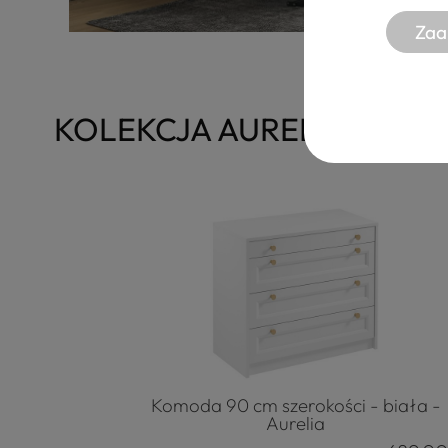
Zaa
KOLEKCJA AURELIA
Komoda 90 cm szerokości - biała -
Aurelia