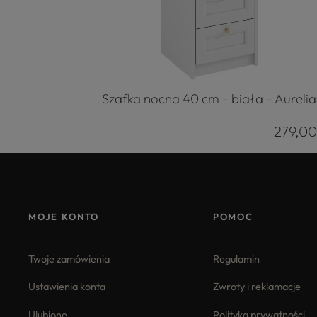
Szafka nocna 40 cm - biała - Aurelia
279,00
MOJE KONTO
POMOC
Twoje zamówienia
Regulamin
Ustawienia konta
Zwroty i reklamacje
Ulubione
Polityka prywatności