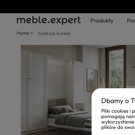
Produkty
Po
>
Home
Kolekcja Aurelia
Dbamy o T
Pliki cookies 
pomagają nam 
wykorzystanie 
plików do swoi