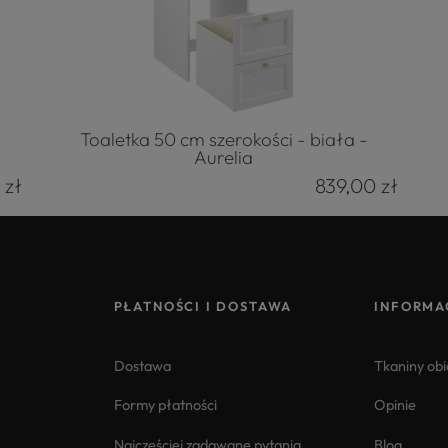
Toaletka 50 cm szerokości - biała -
Aurelia
 zł
839,00 zł
PŁATNOŚCI I DOSTAWA
INFORMA
Dostawa
Tkaniny ob
Formy płatności
Opinie
Najczęściej zadawane pytania
Blog