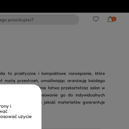
0
ia to praktyczne i kompaktowe rozwiązanie, które
t małą przestrzeń, umożliwiając aranżację każdego
 składania i rozkładania łatwo przekształcisz salon w
temu pozwala na dostosowanie go do indywidualnych
 konfiguracje. Wysoka jakość materiałów gwarantuje
rony i
zez długi czas.
ować
stosować użycie