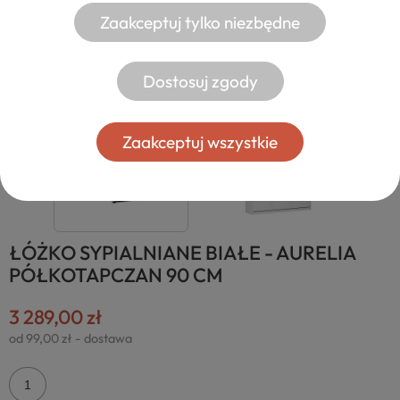
Zaakceptuj tylko niezbędne
Dostosuj zgody
Zaakceptuj wszystkie
ŁÓŻKO SYPIALNIANE BIAŁE - AURELIA
PÓŁKOTAPCZAN 90 CM
3 289,00 zł
od 99,00 zł
- dostawa