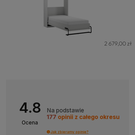
2 679,00 zł
4.8
Na podstawie
177
opinii
z całego okresu
Ocena
4.8
Na podstawie
177
opinii
z całego okresu
Jak zbieramy opinie?