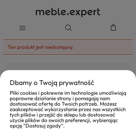
Ten produkt jest niedostępny.
Dbamy o Twoją prywatność
4.8
Pliki cookies i pokrewne im technologie umożliwiają
Na podstawie
poprawne działanie strony i pomagają nam
177
opinii
z całego okresu
dostosować ofertę do Twoich potrzeb. Możesz
Ocena
zaakceptować wykorzystanie przez nas wszystkich
tych plików i przejść do sklepu lub dostosować
Jak zbieramy opinie?
użycie plików do swoich preferencji, wybierając
opcję "Dostosuj zgody".
Ola
opinia niezweryfikowana