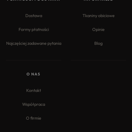
Dostawa
Tkaniny obiciowe
Formy płatności
Opinie
Najczęściej zadawane pytania
Blog
4.8
Na podstawie
177
opinii
z całego okresu
O NAS
Kontakt
Współpraca
O firmie