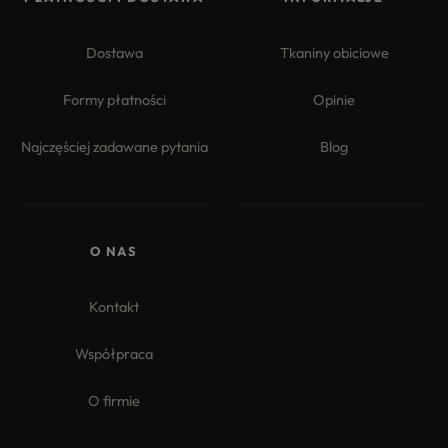
Dostawa
Tkaniny obiciowe
Formy płatności
Opinie
Najczęściej zadawane pytania
Blog
4.8
Na podstawie
177
opinii
z całego okresu
O NAS
Kontakt
Współpraca
O firmie