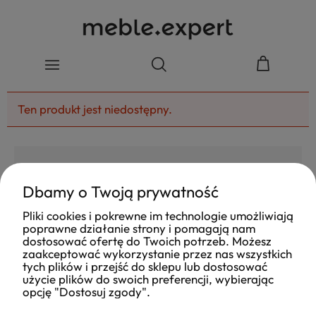
Ten produkt jest niedostępny.
Dbamy o Twoją prywatność
4.8
Pliki cookies i pokrewne im technologie umożliwiają
Na podstawie
poprawne działanie strony i pomagają nam
177
opinii
z całego okresu
dostosować ofertę do Twoich potrzeb. Możesz
Ocena
zaakceptować wykorzystanie przez nas wszystkich
tych plików i przejść do sklepu lub dostosować
Jak zbieramy opinie?
użycie plików do swoich preferencji, wybierając
opcję "Dostosuj zgody".
Ola
opinia niezweryfikowana