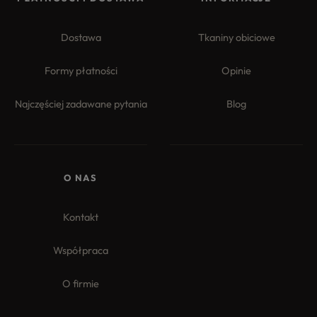
Dostawa
Tkaniny obiciowe
Formy płatności
Opinie
Najczęściej zadawane pytania
Blog
4.8
Na podstawie
177
opinii
z całego okresu
O NAS
Kontakt
Współpraca
O firmie