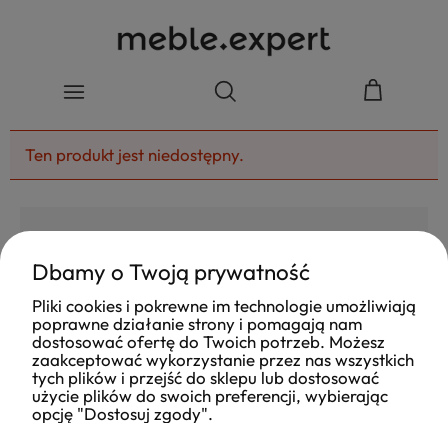
Ten produkt jest niedostępny.
Dbamy o Twoją prywatność
4.8
Pliki cookies i pokrewne im technologie umożliwiają
Na podstawie
poprawne działanie strony i pomagają nam
177
opinii
z całego okresu
dostosować ofertę do Twoich potrzeb. Możesz
Ocena
zaakceptować wykorzystanie przez nas wszystkich
tych plików i przejść do sklepu lub dostosować
Jak zbieramy opinie?
użycie plików do swoich preferencji, wybierając
opcję "Dostosuj zgody".
Ola
opinia niezweryfikowana