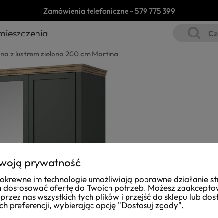
Zamówienia telefoniczne -
579 775 399
mieszczenia
lna z lustrem zielona 200 cm Martina
woją prywatność
i pokrewne im technologie umożliwiają poprawne działanie st
dostosować ofertę do Twoich potrzeb. Możesz zaakcept
przez nas wszystkich tych plików i przejść do sklepu lub do
ch preferencji, wybierając opcję "Dostosuj zgody".