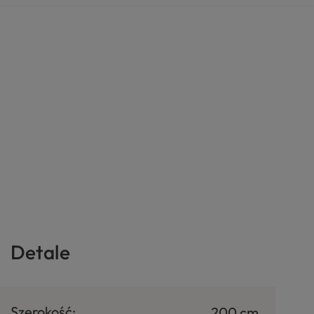
Detale
Szerokość:
200 cm