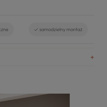
✓
czne
samodzielny montaż