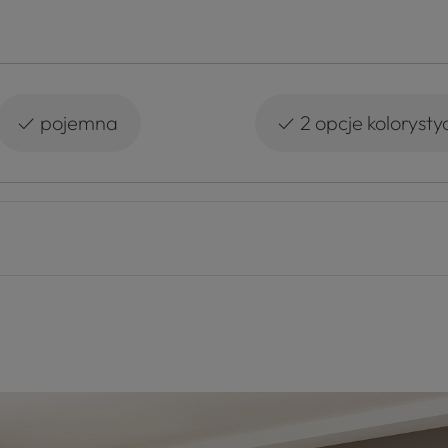
✓
✓
pojemna
2 opcje kolorysty