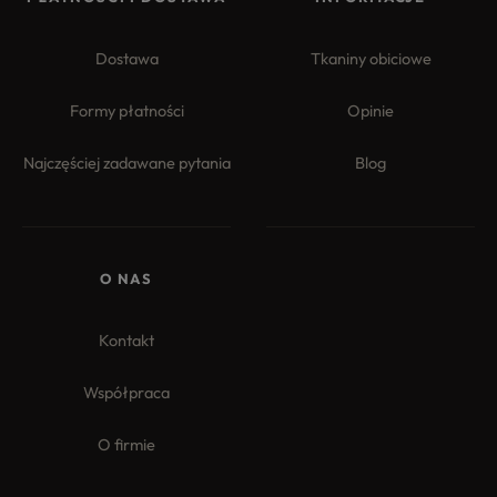
Dostawa
Tkaniny obiciowe
Formy płatności
Opinie
Najczęściej zadawane pytania
Blog
4.8
Na podstawie
177
opinii
z całego okresu
O NAS
Kontakt
Współpraca
O firmie