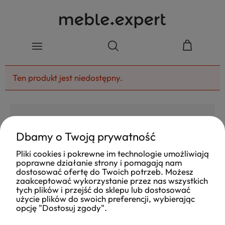
Ten produkt jest niedostępny.
Dbamy o Twoją prywatność
4.8
Pliki cookies i pokrewne im technologie umożliwiają
Na podstawie
poprawne działanie strony i pomagają nam
177
opinii
z całego okresu
dostosować ofertę do Twoich potrzeb. Możesz
Ocena
zaakceptować wykorzystanie przez nas wszystkich
tych plików i przejść do sklepu lub dostosować
Jak zbieramy opinie?
użycie plików do swoich preferencji, wybierając
opcję "Dostosuj zgody".
Ola
opinia niezweryfikowana