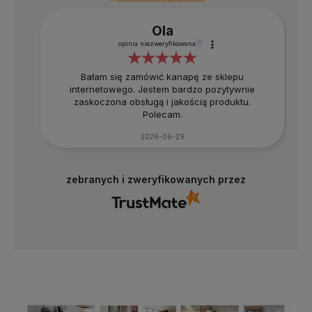
Ola
opinia niezweryfikowana
Bałam się zamówić kanapę ze sklepu
internetowego. Jestem bardzo pozytywnie
zaskoczona obsługą i jakością produktu.
Polecam.
2026-06-29
zebranych i zweryfikowanych przez
4.8
Na podstawie
177
opinii
z całego okresu