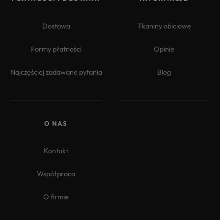
Dostawa
Tkaniny obiciowe
Formy płatności
Opinie
Najczęściej zadawane pytania
Blog
4.8
Na podstawie
177
opinii
z całego okresu
O NAS
Kontakt
Współpraca
O firmie