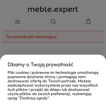
Ten produkt jest niedostępny.
Dbamy o Twoją prywatność
4.8
Pliki cookies i pokrewne im technologie umożliwiają
Na podstawie
poprawne działanie strony i pomagają nam
177
opinii
z całego okresu
dostosować ofertę do Twoich potrzeb. Możesz
Ocena
zaakceptować wykorzystanie przez nas wszystkich
tych plików i przejść do sklepu lub dostosować
Jak zbieramy opinie?
użycie plików do swoich preferencji, wybierając
opcję "Dostosuj zgody".
Ola
opinia niezweryfikowana