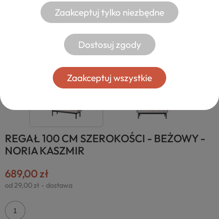
Zaakceptuj tylko niezbędne
Dostosuj zgody
Zaakceptuj wszystkie
REGAŁ 100 CM SZEROKOŚCI - BEŻOWY -
NORIA KASZMIR
689,00 zł
od 29,00 zł
- dostawa