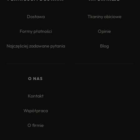
Dostawa
Tkaniny obiciowe
Formy płatności
Opinie
Najczęściej zadawane pytania
Blog
4.8
Na podstawie
177
opinii
z całego okresu
O NAS
Kontakt
Współpraca
O firmie