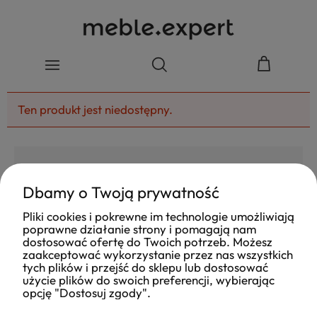
Ten produkt jest niedostępny.
Dbamy o Twoją prywatność
4.8
Pliki cookies i pokrewne im technologie umożliwiają
Na podstawie
poprawne działanie strony i pomagają nam
177
opinii
z całego okresu
dostosować ofertę do Twoich potrzeb. Możesz
Ocena
zaakceptować wykorzystanie przez nas wszystkich
tych plików i przejść do sklepu lub dostosować
Jak zbieramy opinie?
użycie plików do swoich preferencji, wybierając
opcję "Dostosuj zgody".
Ola
opinia niezweryfikowana