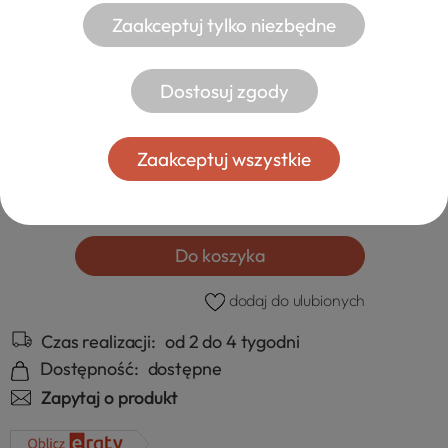
Zaakceptuj tylko niezbędne
ŁÓŻKO DZIECIĘCE SOSNOWE MARINELLA
Dostosuj zgody
699,00 zł
od 99,00 zł
- dostawa
Zaakceptuj wszystkie
szt.
Do koszyka
dodaj do ulubionych
Czas realizacji:
od 2 do 4 tygodni
Dostępność:
dostępne
Zapytaj o produkt