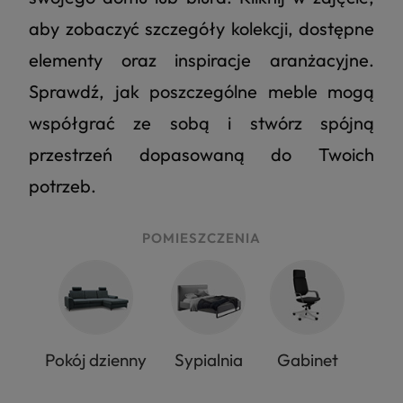
aby zobaczyć szczegóły kolekcji, dostępne
elementy oraz inspiracje aranżacyjne.
Sprawdź, jak poszczególne meble mogą
współgrać ze sobą i stwórz spójną
przestrzeń dopasowaną do Twoich
potrzeb.
4.8
Na podstawie
177
opinii
z całego okresu
POMIESZCZENIA
Pokój dzienny
Sypialnia
Gabinet