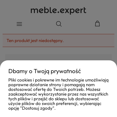
Ten produkt jest niedostępny.
Dbamy o Twoją prywatność
4.8
Pliki cookies i pokrewne im technologie umożliwiają
Na podstawie
poprawne działanie strony i pomagają nam
177
opinii
z całego okresu
dostosować ofertę do Twoich potrzeb. Możesz
Ocena
zaakceptować wykorzystanie przez nas wszystkich
tych plików i przejść do sklepu lub dostosować
Jak zbieramy opinie?
użycie plików do swoich preferencji, wybierając
opcję "Dostosuj zgody".
Ola
opinia niezweryfikowana