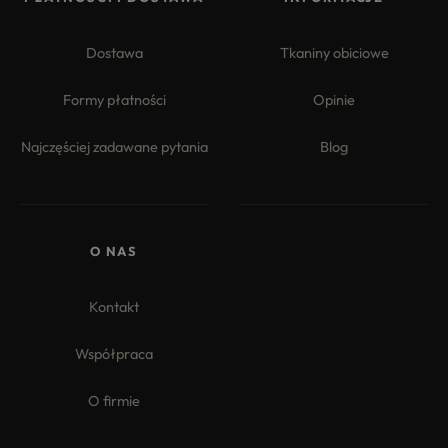
Dostawa
Tkaniny obiciowe
Formy płatności
Opinie
Najczęściej zadawane pytania
Blog
4.8
Na podstawie
177
opinii
z całego okresu
O NAS
Kontakt
Współpraca
O firmie