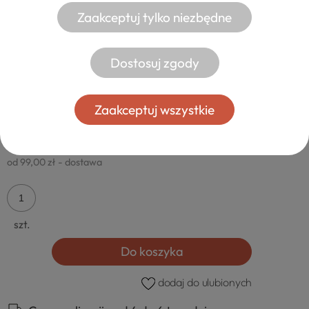
Zaakceptuj tylko niezbędne
Dostosuj zgody
ŁÓŻKO SYPIALNIANE DREWNIANE -
Zaakceptuj wszystkie
MOLA 2-OSOBOWE
909,00 zł
od 99,00 zł
- dostawa
szt.
Do koszyka
dodaj do ulubionych