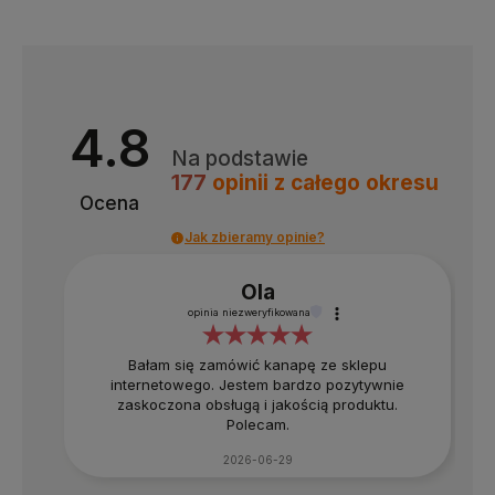
4.8
Na podstawie
177
opinii
z całego okresu
Ocena
Jak zbieramy opinie?
Ola
opinia niezweryfikowana
Bałam się zamówić kanapę ze sklepu
internetowego. Jestem bardzo pozytywnie
zaskoczona obsługą i jakością produktu.
Polecam.
4.8
2026-06-29
Na podstawie
177
opinii
z całego okresu