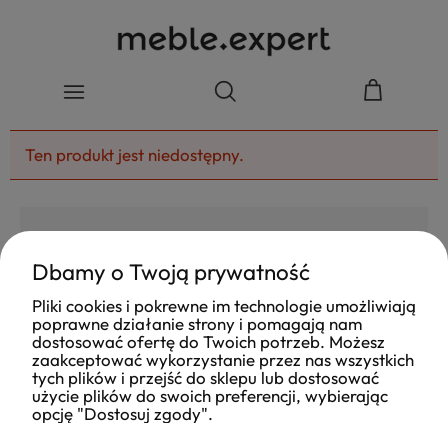
Ten produkt jest niedostępny.
Dbamy o Twoją prywatność
4.8
Pliki cookies i pokrewne im technologie umożliwiają
Na podstawie
poprawne działanie strony i pomagają nam
177
opinii
z całego okresu
dostosować ofertę do Twoich potrzeb. Możesz
Ocena
zaakceptować wykorzystanie przez nas wszystkich
tych plików i przejść do sklepu lub dostosować
Jak zbieramy opinie?
użycie plików do swoich preferencji, wybierając
opcję "Dostosuj zgody".
Ola
opinia niezweryfikowana