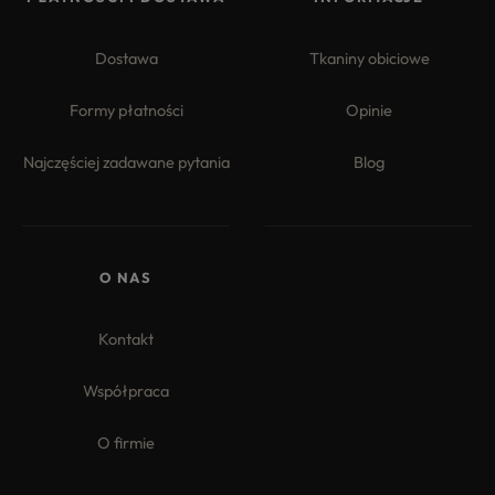
Dostawa
Tkaniny obiciowe
Formy płatności
Opinie
Najczęściej zadawane pytania
Blog
4.8
Na podstawie
177
opinii
z całego okresu
O NAS
Kontakt
Współpraca
O firmie