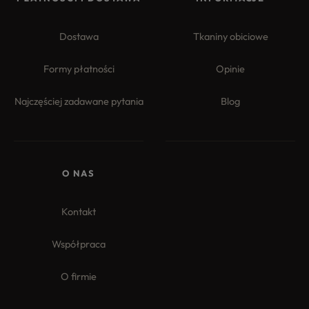
Dostawa
Tkaniny obiciowe
Formy płatności
Opinie
Najczęściej zadawane pytania
Blog
4.8
Na podstawie
177
opinii
z całego okresu
O NAS
Kontakt
Współpraca
O firmie