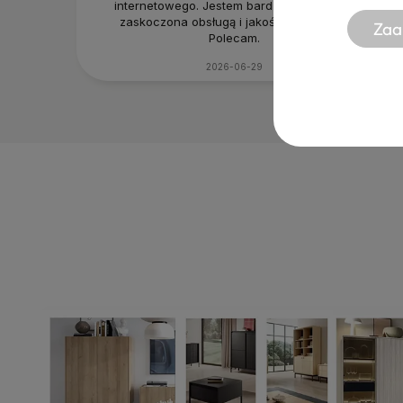
internetowego. Jestem bardzo pozytywnie
zaskoczona obsługą i jakością produktu.
Zaa
Polecam.
2026-06-29