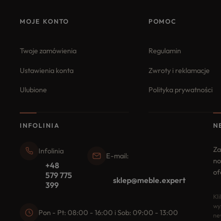
MOJE KONTO
POMOC
Twoje zamówienia
Regulamin
Ustawienia konta
Zwroty i reklamacje
Ulubione
Polityka prywatności
INFOLINIA
N
Za
Infolinia
E-mail:
no
+48
of
579 775
sklep@meble.expert
399
Kl
wy
Pon - Pt: 08:00 - 16:00 i Sob: 09:00 - 13:00
ne