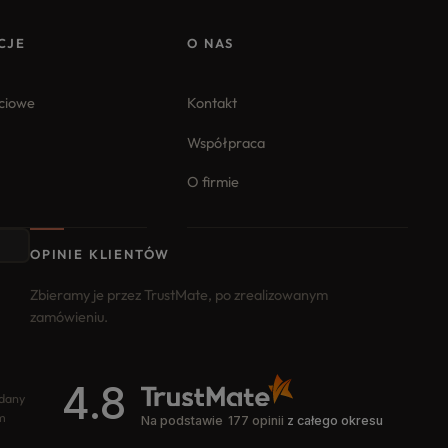
CJE
O NAS
iciowe
Kontakt
Współpraca
O firmie
OPINIE KLIENTÓW
Zbieramy je przez TrustMate, po zrealizowanym
zamówieniu.
4.8
odany
m
Na podstawie
177
opinii
z całego okresu