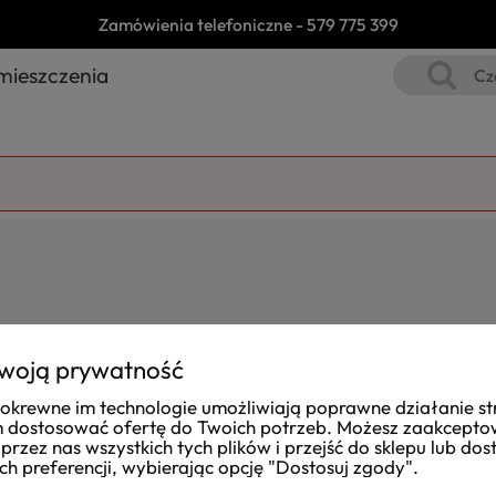
Zamówienia telefoniczne -
579 775 399
mieszczenia
woją prywatność
i pokrewne im technologie umożliwiają poprawne działanie st
Joanna
dostosować ofertę do Twoich potrzeb. Możesz zaakcept
zweryfikowano
przez nas wszystkich tych plików i przejść do sklepu lub do
ch preferencji, wybierając opcję "Dostosuj zgody".
Dost
Przesyłkę otrzymałam na czas. Obsługa taka,
zapakow