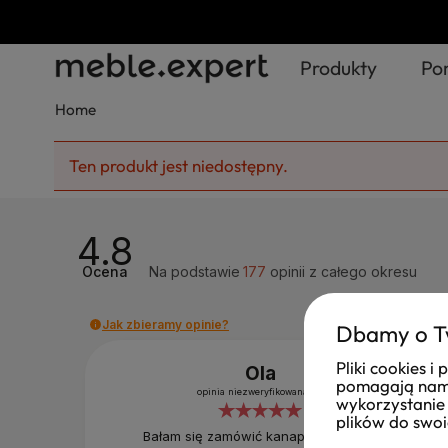
Produkty
Po
Home
Ten produkt jest niedostępny.
4.8
Ocena
Na podstawie
177
opinii
z całego okresu
Jak zbieramy opinie?
Dbamy o T
Pliki cookies 
Ola
pomagają nam 
opinia niezweryfikowana
wykorzystanie 
plików do swoi
Bałam się zamówić kanapę ze sklepu