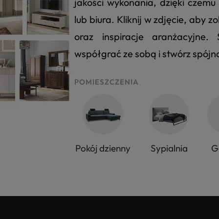
jakości wykonania, dzięki czem
lub biura. Kliknij w zdjęcie, aby
oraz inspiracje aranżacyjne
współgrać ze sobą i stwórz spój
POMIESZCZENIA
Pokój dzienny
Sypialnia
G