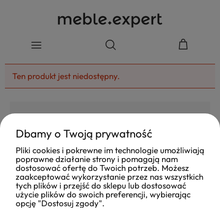
Ten produkt jest niedostępny.
Dbamy o Twoją prywatność
4.8
Pliki cookies i pokrewne im technologie umożliwiają
Na podstawie
poprawne działanie strony i pomagają nam
177
opinii
z całego okresu
dostosować ofertę do Twoich potrzeb. Możesz
Ocena
zaakceptować wykorzystanie przez nas wszystkich
tych plików i przejść do sklepu lub dostosować
Jak zbieramy opinie?
użycie plików do swoich preferencji, wybierając
opcję "Dostosuj zgody".
Ola
opinia niezweryfikowana