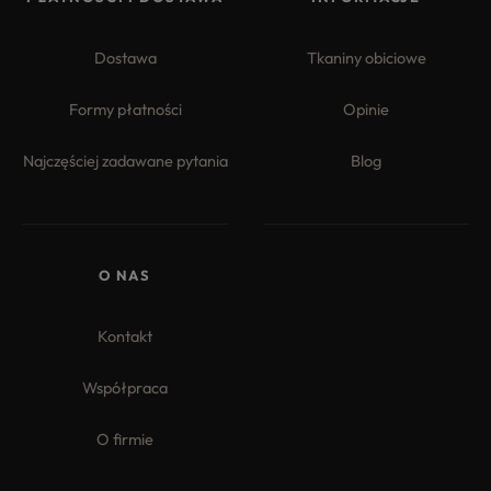
Dostawa
Tkaniny obiciowe
Formy płatności
Opinie
Najczęściej zadawane pytania
Blog
4.8
Na podstawie
177
opinii
z całego okresu
O NAS
Kontakt
Współpraca
O firmie