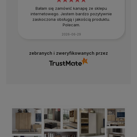
Bałam się zamówić kanapę ze sklepu
internetowego. Jestem bardzo pozytywnie
zaskoczona obsługą i jakością produktu.
Polecam.
2026-06-29
zebranych i zweryfikowanych przez
4.8
Na podstawie
177
opinii
z całego okresu