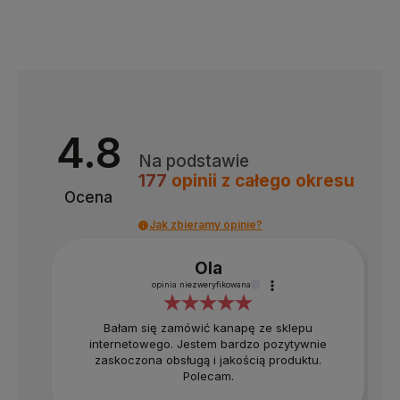
4.8
Na podstawie
177
opinii
z całego okresu
Ocena
Jak zbieramy opinie?
Ola
opinia niezweryfikowana
Bałam się zamówić kanapę ze sklepu
internetowego. Jestem bardzo pozytywnie
zaskoczona obsługą i jakością produktu.
Polecam.
4.8
Na podstawie
177
opinii
z całego okresu