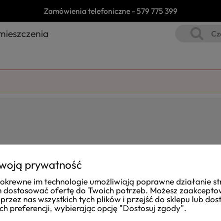
Zamówienia telefoniczne -
579 775 399
mieszczenia
woją prywatność
i pokrewne im technologie umożliwiają poprawne działanie st
Joanna
dostosować ofertę do Twoich potrzeb. Możesz zaakcept
zweryfikowano
przez nas wszystkich tych plików i przejść do sklepu lub do
ch preferencji, wybierając opcję "Dostosuj zgody".
Dost
Przesyłkę otrzymałam na czas. Obsługa taka,
zapakow