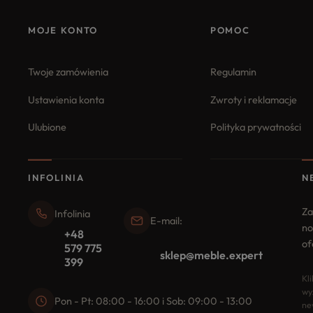
MOJE KONTO
POMOC
Twoje zamówienia
Regulamin
Ustawienia konta
Zwroty i reklamacje
Ulubione
Polityka prywatności
INFOLINIA
N
Za
Infolinia
E-mail:
no
+48
of
579 775
sklep@meble.expert
399
Kl
wy
Pon - Pt: 08:00 - 16:00 i Sob: 09:00 - 13:00
ne