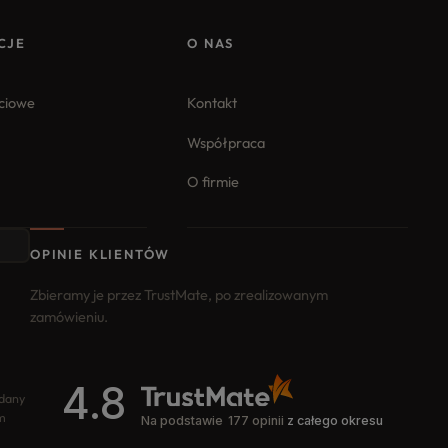
CJE
O NAS
iciowe
Kontakt
Współpraca
O firmie
OPINIE KLIENTÓW
Zbieramy je przez TrustMate, po zrealizowanym
zamówieniu.
4.8
odany
m
Na podstawie
177
opinii
z całego okresu