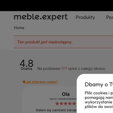
Produkty
Po
Home
Ten produkt jest niedostępny.
4.8
Ocena
Na podstawie
177
opinii
z całego okresu
Jak zbieramy opinie?
Dbamy o T
Pliki cookies 
Ola
pomagają nam 
opinia niezweryfikowana
wykorzystanie 
plików do swoi
Bałam się zamówić kanapę ze sklepu