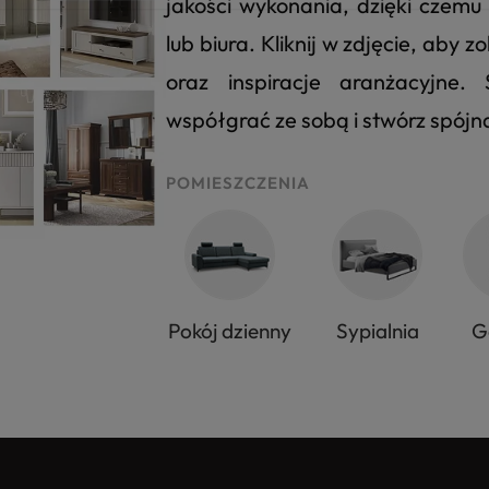
jakości wykonania, dzięki czem
lub biura. Kliknij w zdjęcie, aby
oraz inspiracje aranżacyjne
współgrać ze sobą i stwórz spój
POMIESZCZENIA
Pokój dzienny
Sypialnia
G