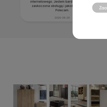
internetowego. Jestem bardzo pozytywnie
zaskoczona obsługą i jakością produktu.
Zaa
Polecam.
2026-06-29