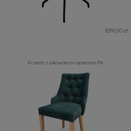
839,00 zł
Krzesło z pikowanym oparciem Pik
4.8
Na podstawie
177
opinii
z całego okresu