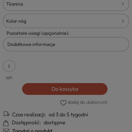
Tkanina
Kod
tkaniny:
Kolor nóg
Pozostałe uwagi (opcjonalnie):
szt.
Do koszyka
dodaj do ulubionych
Czas realizacji:
od 3 do 5 tygodni
Dostępność:
dostępne
Zapytaj o produkt