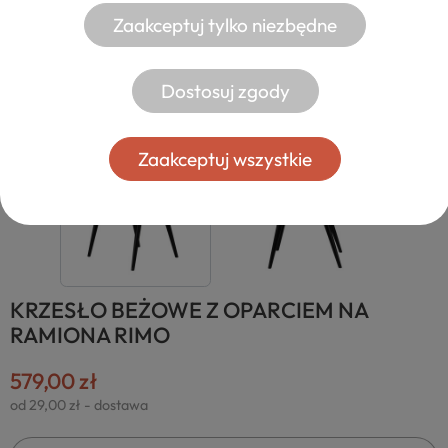
Zaakceptuj tylko niezbędne
Dostosuj zgody
Zaakceptuj wszystkie
KRZESŁO BEŻOWE Z OPARCIEM NA
RAMIONA RIMO
579,00 zł
od 29,00 zł
- dostawa