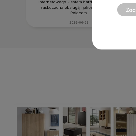
internetowego. Jestem bardzo pozytywnie
zaskoczona obsługą i jakością produktu.
Zaa
Polecam.
2026-06-29