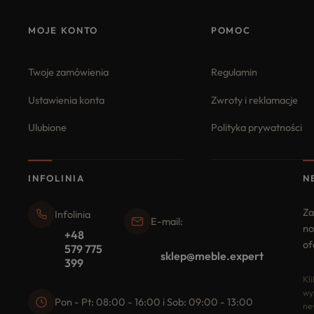
MOJE KONTO
POMOC
Twoje zamówienia
Regulamin
Ustawienia konta
Zwroty i reklamacje
Ulubione
Polityka prywatności
INFOLINIA
N
Za
Infolinia
E-mail:
no
+48
of
579 775
sklep@meble.expert
399
Kl
wy
Pon - Pt: 08:00 - 16:00 i Sob: 09:00 - 13:00
ne