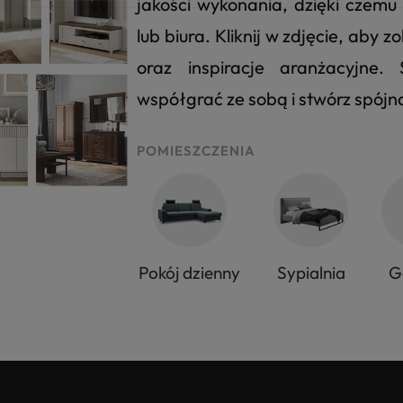
jakości wykonania, dzięki czem
lub biura. Kliknij w zdjęcie, aby
oraz inspiracje aranżacyjne
współgrać ze sobą i stwórz spój
POMIESZCZENIA
Pokój dzienny
Sypialnia
G