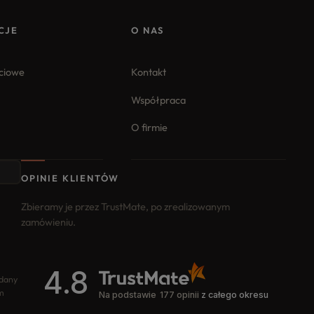
CJE
O NAS
iciowe
Kontakt
Współpraca
O firmie
OPINIE KLIENTÓW
Zbieramy je przez TrustMate, po zrealizowanym
zamówieniu.
4.8
odany
m
Na podstawie
177
opinii
z całego okresu