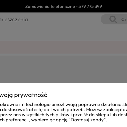
Zamówienia telefoniczne -
579 775 399
mieszczenia
woją prywatność
i pokrewne im technologie umożliwiają poprawne działanie st
Joanna
dostosować ofertę do Twoich potrzeb. Możesz zaakcept
zweryfikowano
przez nas wszystkich tych plików i przejść do sklepu lub do
ch preferencji, wybierając opcję "Dostosuj zgody".
Dost
Przesyłkę otrzymałam na czas. Obsługa taka,
zapakow