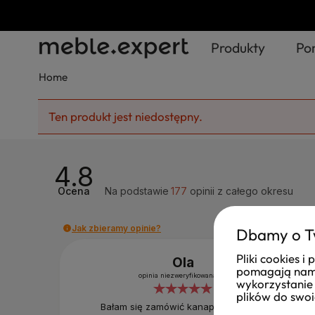
Produkty
Po
Home
Ten produkt jest niedostępny.
4.8
Ocena
Na podstawie
177
opinii
z całego okresu
Jak zbieramy opinie?
Dbamy o T
Pliki cookies 
Ola
pomagają nam 
opinia niezweryfikowana
wykorzystanie 
plików do swoi
Bałam się zamówić kanapę ze sklepu