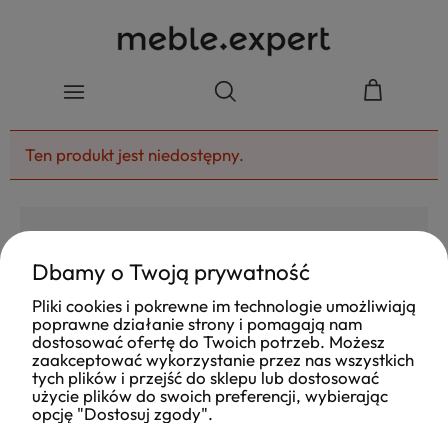
Ten produkt jest niedostępny.
Dbamy o Twoją prywatność
4.8
Pliki cookies i pokrewne im technologie umożliwiają
Na podstawie
poprawne działanie strony i pomagają nam
177
opinii
z całego okresu
dostosować ofertę do Twoich potrzeb. Możesz
Ocena
zaakceptować wykorzystanie przez nas wszystkich
tych plików i przejść do sklepu lub dostosować
Jak zbieramy opinie?
użycie plików do swoich preferencji, wybierając
opcję "Dostosuj zgody".
Ola
opinia niezweryfikowana