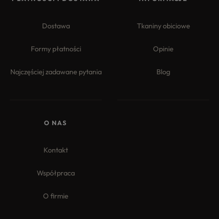
Dostawa
Tkaniny obiciowe
Formy płatności
Opinie
Najczęściej zadawane pytania
Blog
4.8
Na podstawie
177
opinii
z całego okresu
O NAS
Kontakt
Współpraca
O firmie