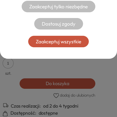
Zaakceptuj tylko niezbędne
Dostosuj zgody
KOMODA INDUSTRIALNA DĄB JASNY
MIRANDA 2
Zaakceptuj wszystkie
969,00 zł
od 99,00 zł
- dostawa
szt.
Do koszyka
dodaj do ulubionych
Czas realizacji:
od 2 do 4 tygodni
Dostępność:
dostępne