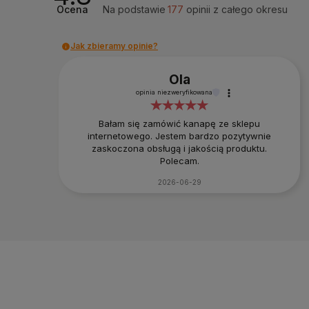
Ocena
Na podstawie
177
opinii
z całego okresu
Jak zbieramy opinie?
Ola
opinia niezweryfikowana
Bałam się zamówić kanapę ze sklepu
internetowego. Jestem bardzo pozytywnie
zaskoczona obsługą i jakością produktu.
Polecam.
2026-06-29