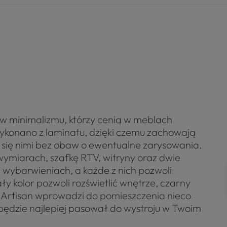
ów minimalizmu, którzy cenią w meblach
wykonano z laminatu, dzięki czemu zachowają
ć się nimi bez obaw o ewentualne zarysowania.
ymiarach, szafkę RTV, witryny oraz dwie
 wybarwieniach, a każde z nich pozwoli
 kolor pozwoli rozświetlić wnętrze, czarny
 Artisan wprowadzi do pomieszczenia nieco
i będzie najlepiej pasował do wystroju w Twoim