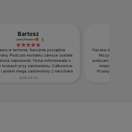
Bartosz
R
zweryfikowano
zwery
awa w terminie. Narożnik porządnie
Paczka dotarła do m
any. Podczas kontaktu zawsze została
Wszystko ok. Wyj
elona odpowiedź. Firma informowała o
polecam. Dobry konta
h krokach przy zamówieniu. Całkowicie
miejscach warto 
i jestem mega zadowolony z narożnika
Przesympatyczna o
) Można zaufać i brać w ciemno!
świetn
2026-04-30
20