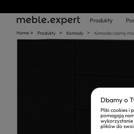
Produkty
Po
>
>
>
Home
Produkty
Komody
Komoda czarny mat
Dbamy o T
Pliki cookies 
pomagają nam 
wykorzystanie 
plików do swoi