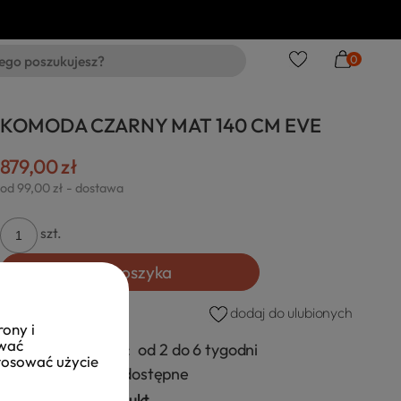
0
KOMODA CZARNY MAT 140 CM EVE
879,00 zł
od 99,00 zł
- dostawa
szt.
Do koszyka
dodaj do ulubionych
rony i
ować
Czas realizacji:
od 2 do 6 tygodni
stosować użycie
Dostępność:
dostępne
Zapytaj o produkt