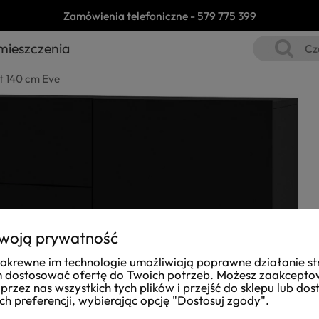
Zamówienia telefoniczne -
579 775 399
mieszczenia
 140 cm Eve
woją prywatność
i pokrewne im technologie umożliwiają poprawne działanie st
dostosować ofertę do Twoich potrzeb. Możesz zaakcept
przez nas wszystkich tych plików i przejść do sklepu lub do
ch preferencji, wybierając opcję "Dostosuj zgody".