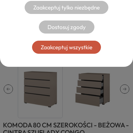
Zaakceptuj tylko niezbędne
Dostosuj zgody
Zaakceptuj wszystkie
KOMODA 80 CM SZEROKOŚCI - BEŻOWA -
CINTRA SZUFLADY CONGO