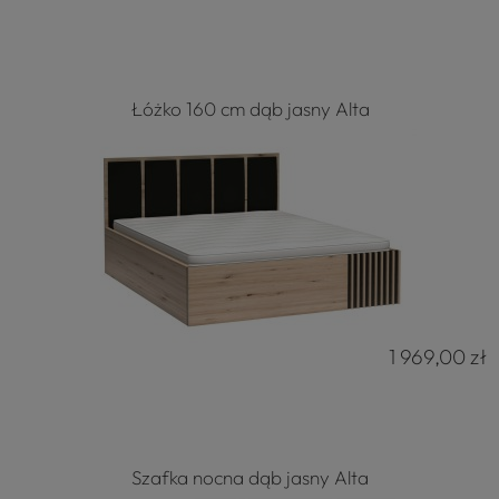
Łóżko 160 cm dąb jasny Alta
1 969,00 zł
4.8
Szafka nocna dąb jasny Alta
Na podstawie
177
opinii
z całego okresu