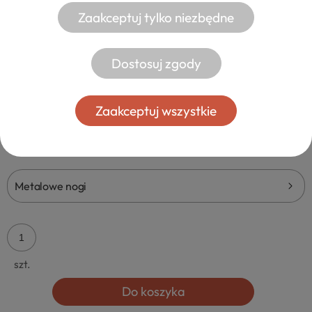
Zaakceptuj tylko niezbędne
Dostosuj zgody
KOMODA NAROŻNA Z LAMELAMI ALTA
Zaakceptuj wszystkie
939,00 zł
od 99,00 zł
- dostawa
Metalowe nogi
szt.
Do koszyka