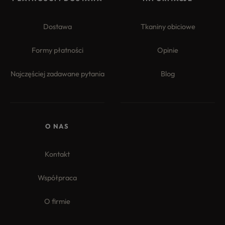
Dostawa
Tkaniny obiciowe
Formy płatności
Opinie
Najczęściej zadawane pytania
Blog
4.8
Na podstawie
177
opinii
z całego okresu
O NAS
Kontakt
Współpraca
O firmie