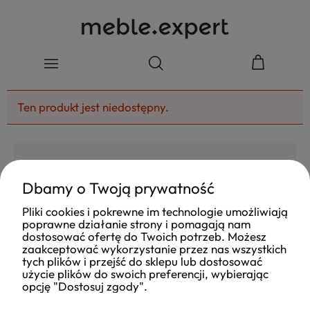
Ten produkt jest niedostępny.
Dbamy o Twoją prywatność
4.8
Pliki cookies i pokrewne im technologie umożliwiają
Na podstawie
poprawne działanie strony i pomagają nam
177
opinii
z całego okresu
dostosować ofertę do Twoich potrzeb. Możesz
Ocena
zaakceptować wykorzystanie przez nas wszystkich
tych plików i przejść do sklepu lub dostosować
Jak zbieramy opinie?
użycie plików do swoich preferencji, wybierając
opcję "Dostosuj zgody".
Ola
opinia niezweryfikowana